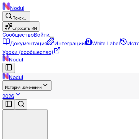
Nodul
Поиск…
Спросить ИИ
Сообщество
Войти
Документация
Интеграции
White Label
Ист
Уроки
(сообщество)
Nodul
Nodul
История изменений
2026