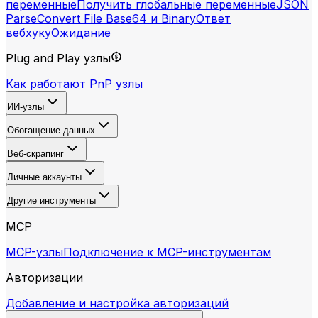
переменные
Получить глобальные переменные
JSON
Parse
Convert File Base64 и Binary
Ответ
вебхуку
Ожидание
Plug and Play узлы
Как работают PnP узлы
ИИ-узлы
Обогащение данных
Веб-скрапинг
Личные аккаунты
Другие инструменты
MCP
MCP-узлы
Подключение к MCP-инструментам
Авторизации
Добавление и настройка авторизаций