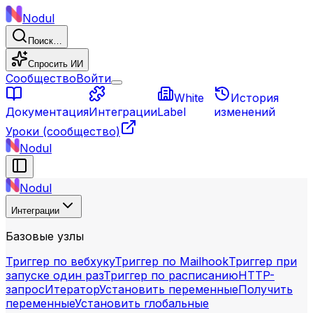
Nodul
Поиск…
Спросить ИИ
Сообщество
Войти
White
История
Документация
Интеграции
Label
изменений
Уроки
(сообщество)
Nodul
Nodul
Интеграции
Базовые узлы
Триггер по вебхуку
Триггер по Mailhook
Триггер при
запуске один раз
Триггер по расписанию
HTTP-
запрос
Итератор
Установить переменные
Получить
переменные
Установить глобальные