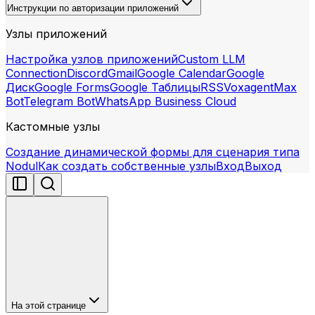
Инструкции по авторизации приложений
Узлы приложений
Настройка узлов приложений
Custom LLM
Connection
Discord
Gmail
Google Calendar
Google
Диск
Google Forms
Google Таблицы
RSS
Voxagent
Max
Bot
Telegram Bot
WhatsApp Business Cloud
Кастомные узлы
Создание динамической формы для сценария типа
Nodul
Как создать собственные узлы
Вход
Выход
На этой странице