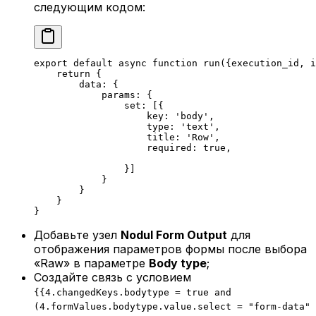
следующим кодом:
export
 default
 async
 function
 run
({
execution_id
, 
i
    return
 {
        data: {
            params: {
                set: [{
                    key: 
'body'
,
                    type: 
'text'
,
                    title: 
'Row'
,
                    required: 
true
,
                }]
            }
        }
    }
}
Добавьте узел
Nodul Form Output
для
отображения параметров формы после выбора
«Raw» в параметре
Body type
;
Создайте связь с условием
{{4.changedKeys.bodytype = true and
(4.formValues.bodytype.value.select = "form-data"