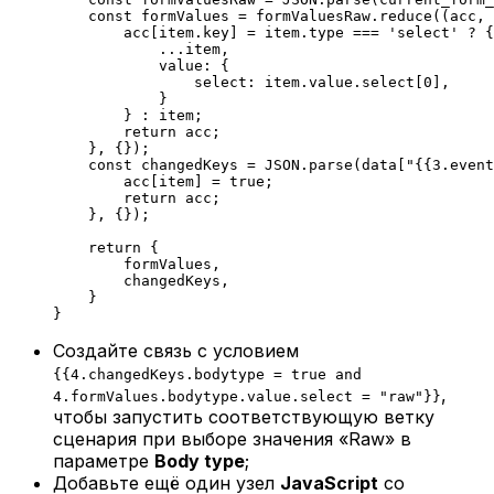
    const
 formValues
 =
 formValuesRaw.
reduce
((
acc
, 
        acc[item.key] 
=
 item.type 
===
 'select'
 ?
 {
            ...
item,
            value: {
                select: item.value.select[
0
],
            }
        } 
:
 item;
        return
 acc;
    }, {});
    const
 changedKeys
 =
 JSON
.
parse
(data[
"{{3.event
        acc[item] 
=
 true
;
        return
 acc;
    }, {});
    return
 {
        formValues,
        changedKeys,
    }
}
Создайте связь с условием
{{4.changedKeys.bodytype = true and
,
4.formValues.bodytype.value.select = "raw"}}
чтобы запустить соответствующую ветку
сценария при выборе значения «Raw» в
параметре
Body type
;
Добавьте ещё один узел
JavaScript
со