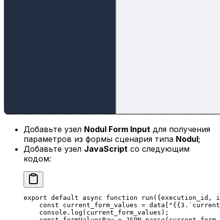
Добавьте узел
Nodul Form Input
для получения
параметров из формы сценария типа
Nodul
;
Добавьте узел
JavaScript
со следующим
кодом:
export
 default
 async
 function
 run
({
execution_id
, 
i
    const
 current_form_values
 =
 data[
"{{3.`current
    console.
log
(current_form_values);
    const
 formValuesRaw
 =
 JSON
.
parse
(current_form_