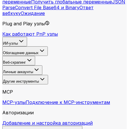
переменные
Получить глобальные переменные
JSON
Parse
Convert File Base64 и Binary
Ответ
вебхуку
Ожидание
Plug and Play узлы
Как работают PnP узлы
ИИ-узлы
Обогащение данных
Веб-скрапинг
Личные аккаунты
Другие инструменты
MCP
MCP-узлы
Подключение к MCP-инструментам
Авторизации
Добавление и настройка авторизаций