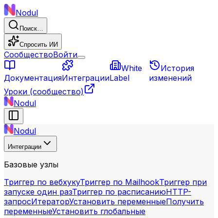
Nodul
Поиск…
Спросить ИИ
Сообщество
Войти
White
История
Документация
Интеграции
Label
изменений
Уроки
(сообщество)
Nodul
Nodul
Интеграции
Базовые узлы
Триггер по вебхуку
Триггер по Mailhook
Триггер при
запуске один раз
Триггер по расписанию
HTTP-
запрос
Итератор
Установить переменные
Получить
переменные
Установить глобальные