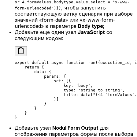
or 4.formValues.bodytype.value.select = "x-www-
, чтобы запустить
form-urlencoded")}}
соответствующую ветку сценария при выборе
значений «form-data» или «x-www-form-
urlencoded» в параметре
Body type
;
Добавьте ещё один узел
JavaScript
со
следующим кодом:
export default async function run({execution_id, i
    return {
        data: {
            params: {
                set: [{
                    key: 'body',
                    type: 'string_to_string',
                    title: data["{{4.`formValues`.
                }]
            }
        }
    }
}
Добавьте узел
Nodul Form Output
для
отображения параметров формы после выбора