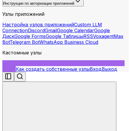
Инструкции по авторизации приложений
Узлы приложений
Настройка узлов приложений
Custom LLM
Connection
Discord
Gmail
Google Calendar
Google
Диск
Google Forms
Google Таблицы
RSS
Voxagent
Max
Bot
Telegram Bot
WhatsApp Business Cloud
Кастомные узлы
Создание динамической формы для сценария типа
Nodul
Как создать собственные узлы
Вход
Выход