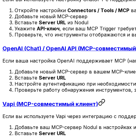
Откройте настройки
Connectors / Tools / MCP
ва
Добавьте новый MCP-сервер
Вставьте
Server URL
из Nodul
Укажите
API-ключ
, если ваш MCP Trigger требуе
Проверьте, что инструменты отображаются и 
OpenAI (Chat) / OpenAI API (MCP-совместимый
Если ваша настройка OpenAI поддерживает MCP (на
Добавьте новый MCP-сервер в вашем MCP-клиен
Вставьте
Server URL
Настройте аутентификацию при необходимости
Проверьте работу обнаружения инструментов, 
Vapi (MCP-совместимый клиент)
Если вы используете Vapi через интеграцию с подд
Добавьте ваш MCP-сервер Nodul в настройках 
Вставьте
Server URL