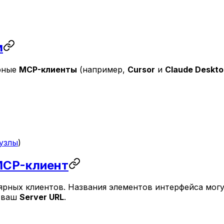
м
ярные
MCP-клиенты
(например,
Cursor
и
Claude Deskto
узлы
)
MCP-клиент
ных клиентов. Названия элементов интерфейса могут 
 ваш
Server URL
.