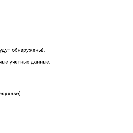
удут обнаружены).
мые учётные данные.
esponse
).