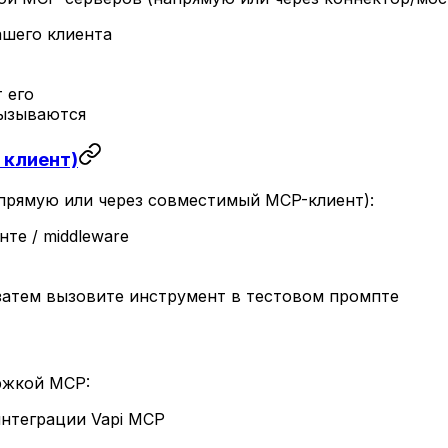
шего клиента
т его
вызываются
 клиент)
прямую или через совместимый MCP-клиент):
те / middleware
затем вызовите инструмент в тестовом промпте
ержкой MCP:
интеграции Vapi MCP