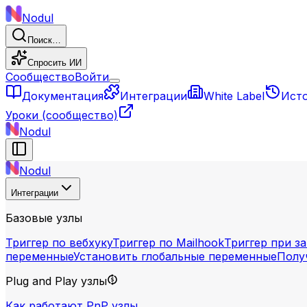
Nodul
Поиск…
Спросить ИИ
Сообщество
Войти
Документация
Интеграции
White Label
Ист
Уроки
(сообщество)
Nodul
Nodul
Интеграции
Базовые узлы
Триггер по вебхуку
Триггер по Mailhook
Триггер при з
переменные
Установить глобальные переменные
Полу
Plug and Play узлы
Как работают PnP узлы