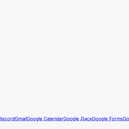
Discord
Gmail
Google Calendar
Google Диск
Google Forms
Go