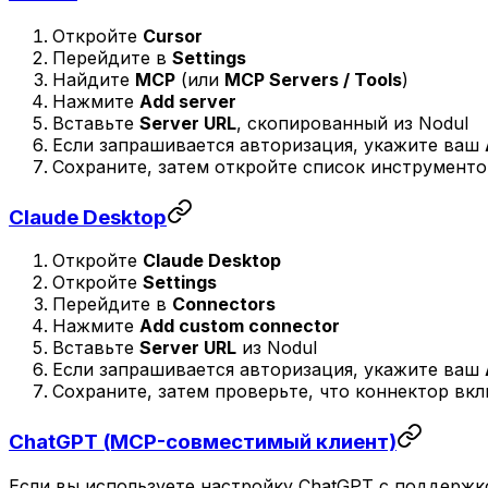
Откройте
Cursor
Перейдите в
Settings
Найдите
MCP
(или
MCP Servers / Tools
)
Нажмите
Add server
Вставьте
Server URL
, скопированный из Nodul
Если запрашивается авторизация, укажите ваш
Сохраните, затем откройте список инструменто
Claude Desktop
Откройте
Claude Desktop
Откройте
Settings
Перейдите в
Connectors
Нажмите
Add custom connector
Вставьте
Server URL
из Nodul
Если запрашивается авторизация, укажите ваш
Сохраните, затем проверьте, что коннектор вк
ChatGPT (MCP-совместимый клиент)
Если вы используете настройку ChatGPT с поддержк