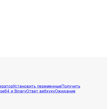
ератор
Установить переменные
Получить
ase64 и Binary
Ответ вебхуку
Ожидание