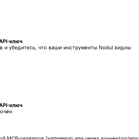
API-ключ
в и убедитесь, что ваши инструменты Nodul видны
API-ключ
лючён
ой MCP-серверов (напрямую или через коннектор/мост