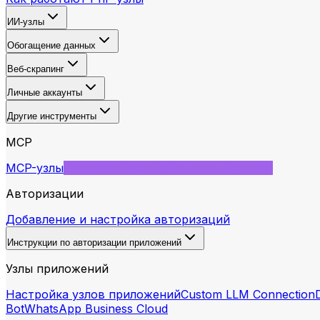
ИИ-узлы
Обогащение данных
Веб-скрапинг
Личные аккаунты
Другие инструменты
MCP
MCP-узлы
Подключение к MCP-инструментам
Авторизации
Добавление и настройка авторизаций
Инструкции по авторизации приложений
Узлы приложений
Настройка узлов приложений
Custom LLM Connection
Bot
WhatsApp Business Cloud