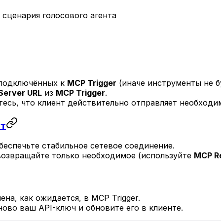
 сценария голосового агента
 подключённых к
MCP Trigger
(иначе инструменты не б
Server URL
из
MCP Trigger
.
тесь, что клиент действительно отправляет необходи
ут
беспечьте стабильное сетевое соединение.
возвращайте только необходимое (используйте
MCP R
а, как ожидается, в MCP Trigger.
ово ваш API-ключ и обновите его в клиенте.