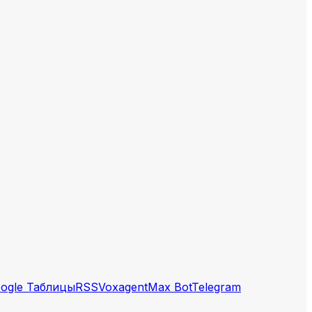
ogle Таблицы
RSS
Voxagent
Max Bot
Telegram