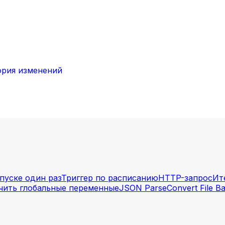
ория изменений
апуске один раз
Триггер по расписанию
HTTP-запрос
Ит
чить глобальные переменные
JSON Parse
Convert File B