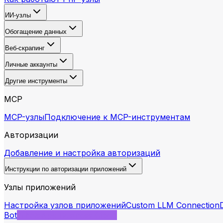
ИИ-узлы
Обогащение данных
Веб-скрапинг
Личные аккаунты
Другие инструменты
MCP
MCP-узлы
Подключение к MCP-инструментам
Авторизации
Добавление и настройка авторизаций
Инструкции по авторизации приложений
Узлы приложений
Настройка узлов приложений
Custom LLM Connection
Bot
WhatsApp Business Cloud