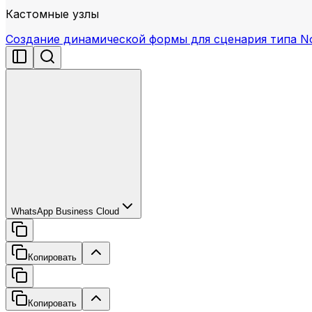
Кастомные узлы
Создание динамической формы для сценария типа N
WhatsApp Business Cloud
Копировать
Копировать