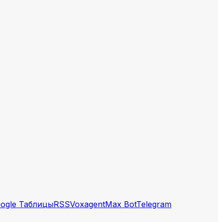
ogle Таблицы
RSS
Voxagent
Max Bot
Telegram