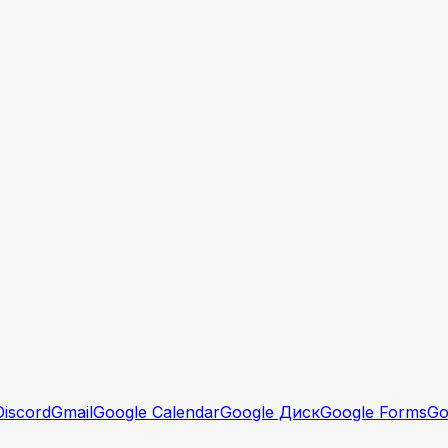
Discord
Gmail
Google Calendar
Google Диск
Google Forms
Go