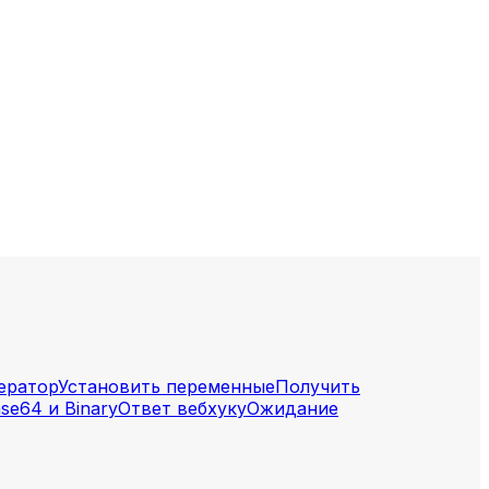
ератор
Установить переменные
Получить
ase64 и Binary
Ответ вебхуку
Ожидание