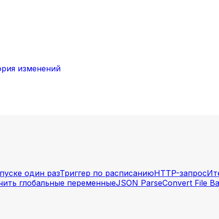
ория изменений
апуске один раз
Триггер по расписанию
HTTP-запрос
Ит
чить глобальные переменные
JSON Parse
Convert File B