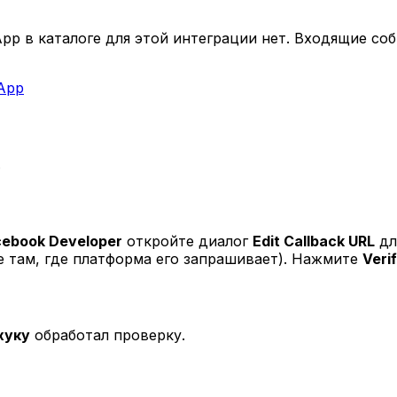
pp в каталоге для этой интеграции нет. Входящие со
App
.
cebook Developer
откройте диалог
Edit Callback URL
дл
е там, где платформа его запрашивает). Нажмите
Veri
хуку
обработал проверку.