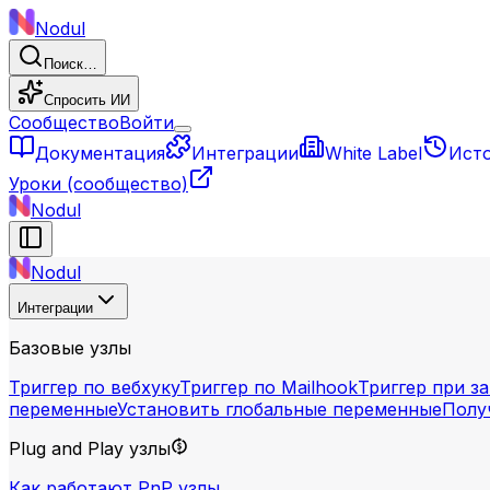
Nodul
Поиск…
Спросить ИИ
Сообщество
Войти
Документация
Интеграции
White Label
Ист
Уроки
(сообщество)
Nodul
Nodul
Интеграции
Базовые узлы
Триггер по вебхуку
Триггер по Mailhook
Триггер при з
переменные
Установить глобальные переменные
Полу
Plug and Play узлы
Как работают PnP узлы