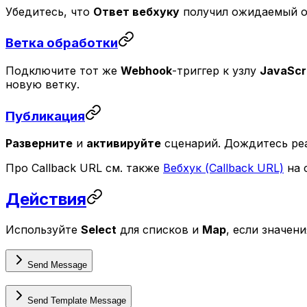
Убедитесь, что
Ответ вебхуку
получил ожидаемый о
Ветка обработки
Подключите тот же
Webhook
-триггер к узлу
JavaScr
новую ветку.
Публикация
Разверните
и
активируйте
сценарий. Дождитесь реа
Про Callback URL см. также
Вебхук (Callback URL)
на 
Действия
Используйте
Select
для списков и
Map
, если значени
Send Message
Send Template Message