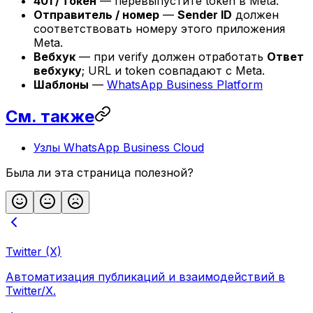
401 / токен
— перевыпустите token в Meta.
Отправитель / номер
—
Sender ID
должен
соответствовать номеру этого приложения
Meta.
Вебхук
— при verify должен отработать
Ответ
вебхуку
; URL и token совпадают с Meta.
Шаблоны
—
WhatsApp Business Platform
См. также
Узлы WhatsApp Business Cloud
Была ли эта страница полезной?
Twitter (X)
Автоматизация публикаций и взаимодействий в
Twitter/X.