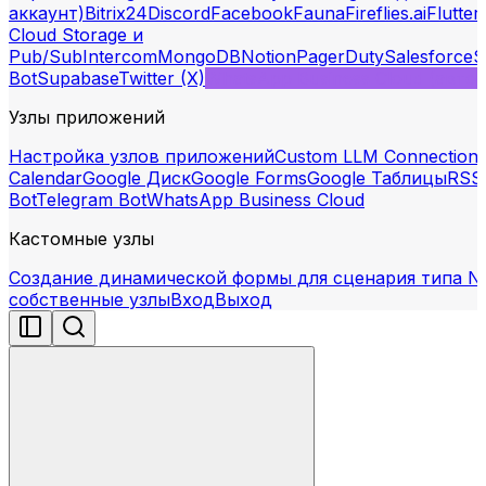
аккаунт)
Bitrix24
Discord
Facebook
Fauna
Fireflies.ai
Flutter
Cloud Storage и
Pub/Sub
Intercom
MongoDB
Notion
PagerDuty
Salesforce
S
Bot
Supabase
Twitter (X)
WhatsApp Business Cloud (авто
Узлы приложений
Настройка узлов приложений
Custom LLM Connection
Calendar
Google Диск
Google Forms
Google Таблицы
RSS
Bot
Telegram Bot
WhatsApp Business Cloud
Кастомные узлы
Создание динамической формы для сценария типа N
собственные узлы
Вход
Выход