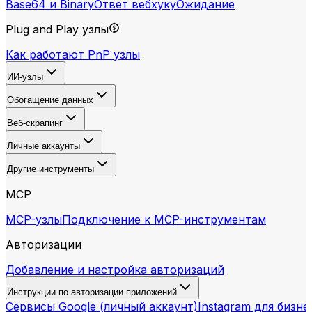
Base64 и Binary
Ответ вебхуку
Ожидание
Plug and Play узлы
Как работают PnP узлы
ИИ-узлы
Обогащение данных
Веб-скрапинг
Личные аккаунты
Другие инструменты
MCP
MCP-узлы
Подключение к MCP-инструментам
Авторизации
Добавление и настройка авторизаций
Инструкции по авторизации приложений
Сервисы Google (личный аккаунт)
Instagram для бизне