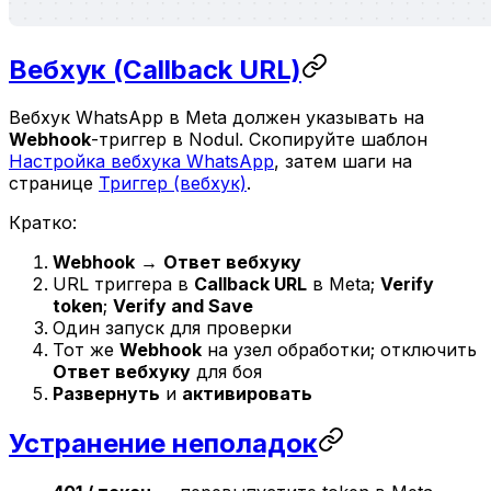
Вебхук (Callback URL)
Вебхук WhatsApp в Meta должен указывать на
Webhook
-триггер в Nodul. Скопируйте шаблон
Настройка вебхука WhatsApp
, затем шаги на
странице
Триггер (вебхук)
.
Кратко:
Webhook
→
Ответ вебхуку
URL триггера в
Callback URL
в Meta;
Verify
token
;
Verify and Save
Один запуск для проверки
Тот же
Webhook
на узел обработки; отключить
Ответ вебхуку
для боя
Развернуть
и
активировать
Устранение неполадок