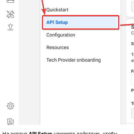
На экране
API Setup
нажмите действие, чтобы