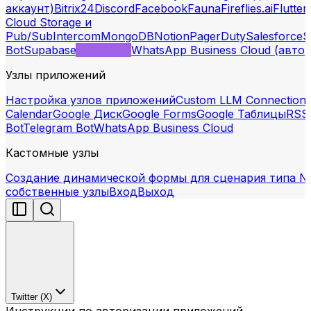
аккаунт)
Bitrix24
Discord
Facebook
Fauna
Fireflies.ai
Flutter
Cloud Storage и
Pub/Sub
Intercom
MongoDB
Notion
PagerDuty
Salesforce
S
Bot
Supabase
Twitter (X)
WhatsApp Business Cloud (авто
Узлы приложений
Настройка узлов приложений
Custom LLM Connection
Calendar
Google Диск
Google Forms
Google Таблицы
RSS
Bot
Telegram Bot
WhatsApp Business Cloud
Кастомные узлы
Создание динамической формы для сценария типа N
собственные узлы
Вход
Выход
Twitter (X)