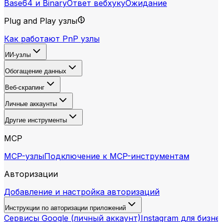
Base64 и Binary
Ответ вебхуку
Ожидание
Plug and Play узлы
Как работают PnP узлы
ИИ-узлы
Обогащение данных
Веб-скрапинг
Личные аккаунты
Другие инструменты
MCP
MCP-узлы
Подключение к MCP-инструментам
Авторизации
Добавление и настройка авторизаций
Инструкции по авторизации приложений
Сервисы Google (личный аккаунт)
Instagram для бизне