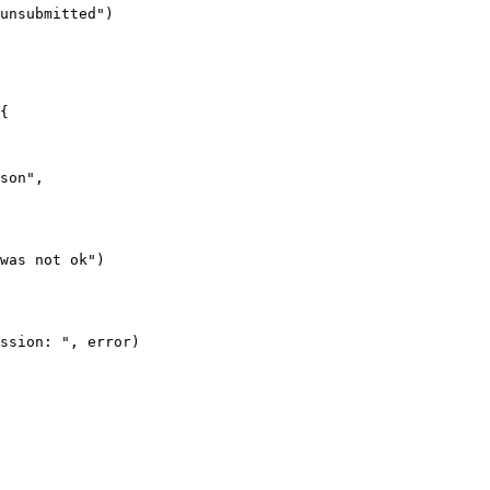
unsubmitted"
)
{
son"
,
was not ok"
)
ssion: "
, error)