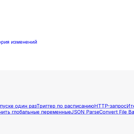
ория изменений
апуске один раз
Триггер по расписанию
HTTP-запрос
Ит
чить глобальные переменные
JSON Parse
Convert File B