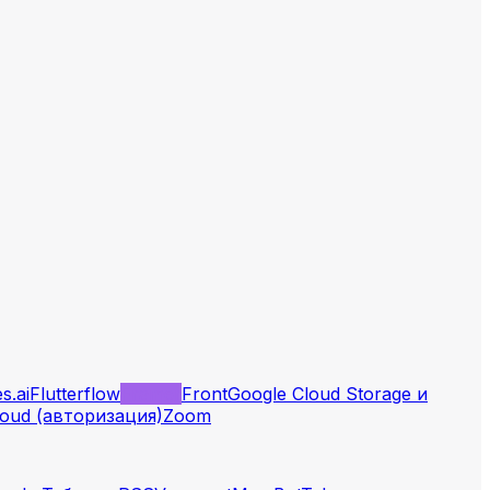
es.ai
Flutterflow
Framer
Front
Google Cloud Storage и
loud (авторизация)
Zoom