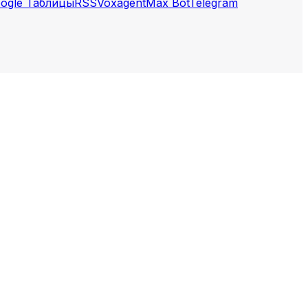
ogle Таблицы
RSS
Voxagent
Max Bot
Telegram