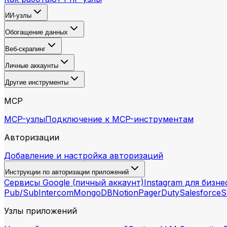
ИИ-узлы
Обогащение данных
Веб-скрапинг
Личные аккаунты
Другие инструменты
MCP
MCP-узлы
Подключение к MCP-инструментам
Авторизации
Добавление и настройка авторизаций
Инструкции по авторизации приложений
Сервисы Google (личный аккаунт)
Instagram для бизне
Pub/Sub
Intercom
MongoDB
Notion
PagerDuty
Salesforce
S
Узлы приложений