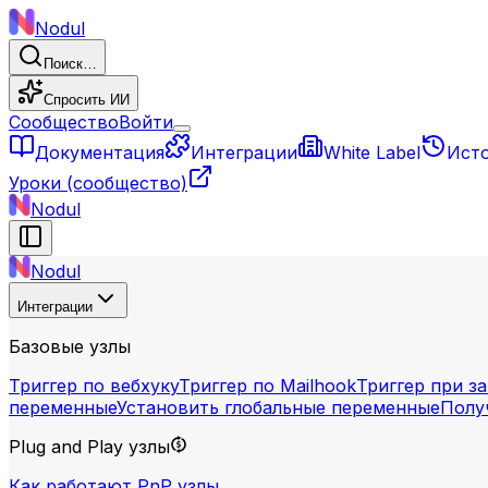
Nodul
Поиск…
Спросить ИИ
Сообщество
Войти
Документация
Интеграции
White Label
Ист
Уроки
(сообщество)
Nodul
Nodul
Интеграции
Базовые узлы
Триггер по вебхуку
Триггер по Mailhook
Триггер при з
переменные
Установить глобальные переменные
Полу
Plug and Play узлы
Как работают PnP узлы