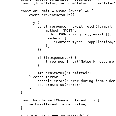
    const
 [
formStatus
, 
setFormStatus
] 
=
 useState
(
"
    const
 onSubmit
 =
 async
 (
event
) 
=>
 {
        event.
preventDefault
()
        try
 {
            const
 response
 =
 await
 fetch
(formUrl, 
                method: 
"POST"
,
                body: 
JSON
.
stringify
({ email }),
                headers: {
                    "Content-type"
: 
"application/j
                },
            })
            if
 (
!
response.ok) {
                throw
 new
 Error
(
"Network response 
            }
            setFormStatus
(
"submitted"
)
        } 
catch
 (error) {
            console.
error
(
"Error during form submi
            setFormStatus
(
"error"
)
        }
    }
    const
 handleEmailChange
 =
 (
event
) 
=>
 {
        setEmail
(event.target.value)
    }
    if
 (formStatus 
===
 "submitted"
) {