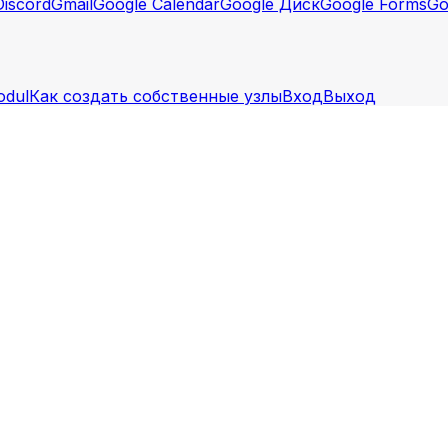
Discord
Gmail
Google Calendar
Google Диск
Google Forms
Go
odul
Как создать собственные узлы
Вход
Выход