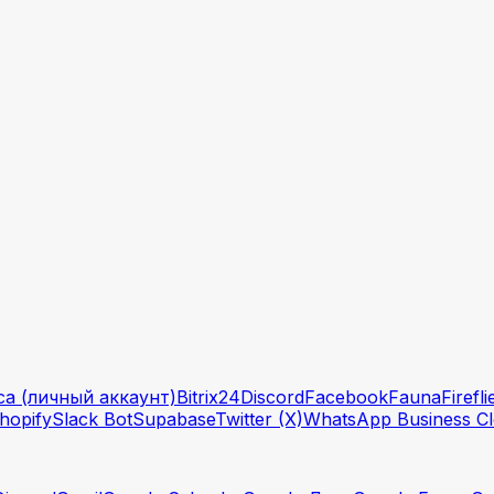
са (личный аккаунт)
Bitrix24
Discord
Facebook
Fauna
Firefli
hopify
Slack Bot
Supabase
Twitter (X)
WhatsApp Business C