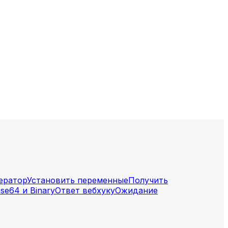
ератор
Установить переменные
Получить
ase64 и Binary
Ответ вебхуку
Ожидание