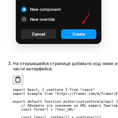
На открывшейся странице добавьте код ниже и с
части интерфейса.
import
 React, { useState } 
from
 "react"
import
 Example 
from
 "https://framer.com/m/framer/E
export
 default
 function
 AuthorizationForm
(
props
) {
    // Обновите это значение на URL вашего Триггер
    const
 formUrl
 =
 "Your_URL"
    const
 [
email
, 
setEmail
] 
=
 useState
(
""
)