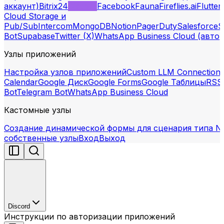
аккаунт)
Bitrix24
Discord
Facebook
Fauna
Fireflies.ai
Flutter
Cloud Storage и
Pub/Sub
Intercom
MongoDB
Notion
PagerDuty
Salesforce
S
Bot
Supabase
Twitter (X)
WhatsApp Business Cloud (авто
Узлы приложений
Настройка узлов приложений
Custom LLM Connection
Calendar
Google Диск
Google Forms
Google Таблицы
RSS
Bot
Telegram Bot
WhatsApp Business Cloud
Кастомные узлы
Создание динамической формы для сценария типа N
собственные узлы
Вход
Выход
Discord
Инструкции по авторизации приложений