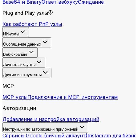
Base64 и Binary
Ответ вебхуку
Ожидание
Plug and Play узлы
Как работают PnP узлы
ИИ-узлы
Обогащение данных
Веб-скрапинг
Личные аккаунты
Другие инструменты
MCP
MCP-узлы
Подключение к MCP-инструментам
Авторизации
Добавление и настройка авторизаций
Инструкции по авторизации приложений
Сервисы Google (личный аккаунт)
Instagram для бизне