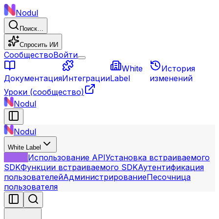
Nodul
Поиск…
Спросить ИИ
Сообщество
Войти
White
История
Документация
Интеграции
Label
изменений
Уроки
(сообщество)
Nodul
Nodul
White Label
Обзор
Использование API
Установка встраиваемого
SDK
Функции встраиваемого SDK
Аутентификация
пользователей
Администрирование
Песочница
пользователя