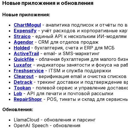
Новые приложения и обновления
Новые приложения:
ChartMogul
- аналитика подписок и отчёты по 
Expensify
- учёт расходов и корпоративные кар
Straico
- единый API к нескольким ИИ-моделям
Agendor
- CRM для отделов продаж
Holded
- бухгалтерия, счета и ERP для МСБ
ActiveTrail
- email- и SMS-маркетинг
Quickfile
- облачная бухгалтерия для малого биз
Luxafor
- индикаторы занятости и фокуса на ра
Freshservice
- ITSM и служба поддержки
Clearout
- верификация email и очистка списков
Detrack
- трекинг доставки и подтверждение в
Tookan
- полевой сервис и управление доставк
Lob
- API для печати и почтовой рассылки
RepairShopr
- POS, тикеты и склад для сервисн
Обновления:
LlamaCloud - обновления и парсинг
OpenAI Speech - обновления