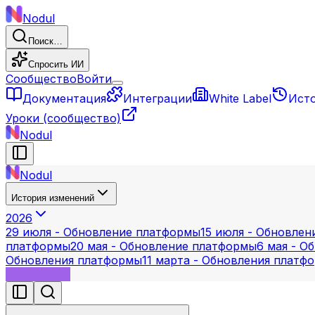
Nodul
Поиск…
Спросить ИИ
Сообщество
Войти
Документация
Интеграции
White Label
Ист
Уроки
(сообщество)
Nodul
Nodul
История изменений
2026
29 июля - Обновление платформы
15 июля - Обновле
платформы
20 мая - Обновление платформы
6 мая - О
Обновления платформы
11 марта - Обновления платф
платформы