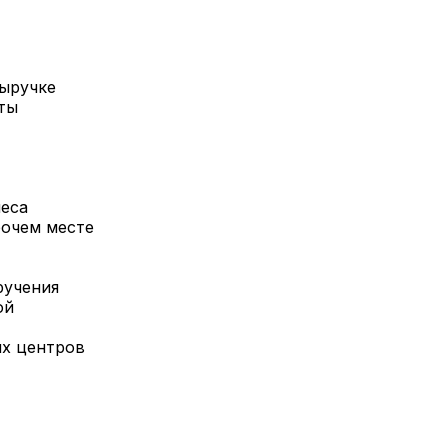
выручке
ты
неса
бочем месте
ручения
ой
ых центров