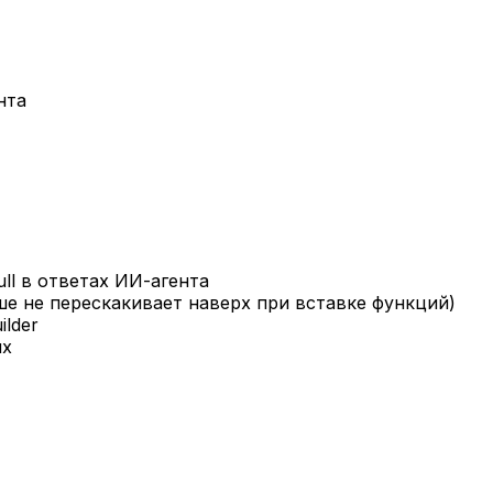
нта
ll в ответах ИИ-агента
е не перескакивает наверх при вставке функций)
ilder
ях