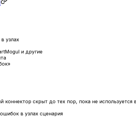
ы
 в узлах
artMogul и другие
нта
бок»
й коннектор скрыт до тех пор, пока не используется
 ошибок в узлах сценария