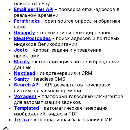
поиска на eBay
Email Verifier API
- проверка email-адресов в
реальном времени
Formbricks
- open-source опросы и обратная
связь
Geoapify
- геолокация и геокодирование
Ideal Postcodes
- поиск адресов и почтовых
индексов Великобритании
Jooto
- Kanban-задачи и управление
проектами
Klazify
- категоризация сайтов и брендовые
данные
Nextlead
- лидогенерация и CRM
Sanity
- headless CMS
Search API
- API результатов поисковых
систем в реальном времени
Voxagent
- платформа голосовых ИИ-агентов
для автоматизации звонков
Templated
- автоматическая генерация
изображений, видео и PDF
Tettra
- корпоративная база знаний с ИИ