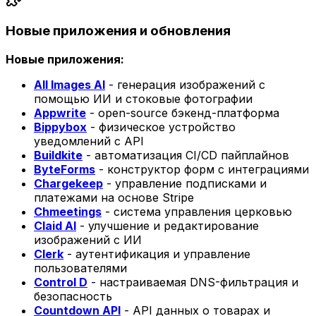
Новые приложения и обновления
Новые приложения:
All Images AI
- генерация изображений с
помощью ИИ и стоковые фотографии
Appwrite
- open-source бэкенд-платформа
Bippybox
- физическое устройство
уведомлений с API
Buildkite
- автоматизация CI/CD пайплайнов
ByteForms
- конструктор форм с интеграциями
Chargekeep
- управление подписками и
платежами на основе Stripe
Chmeetings
- система управления церковью
Claid AI
- улучшение и редактирование
изображений с ИИ
Clerk
- аутентификация и управление
пользователями
Control D
- настраиваемая DNS-фильтрация и
безопасность
Countdown API
- API данных о товарах и