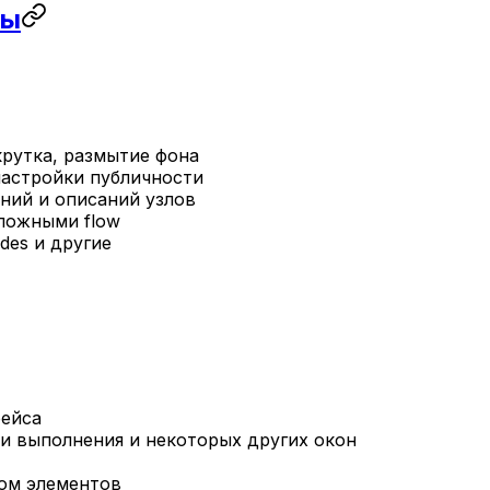
мы
крутка, размытие фона
настройки публичности
аний и описаний узлов
сложными flow
ides и другие
фейса
и выполнения и некоторых других окон
вом элементов