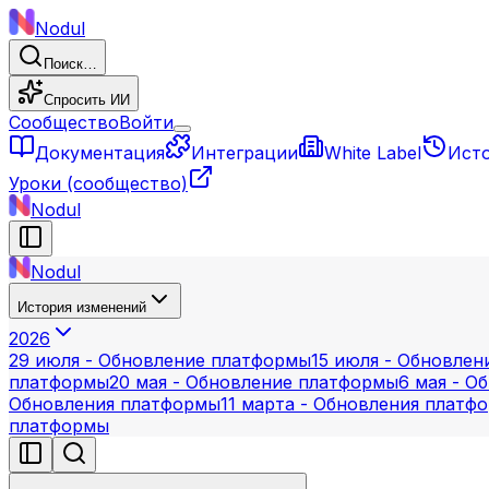
Nodul
Поиск…
Спросить ИИ
Сообщество
Войти
Документация
Интеграции
White Label
Ист
Уроки
(сообщество)
Nodul
Nodul
История изменений
2026
29 июля - Обновление платформы
15 июля - Обновле
платформы
20 мая - Обновление платформы
6 мая - О
Обновления платформы
11 марта - Обновления платф
платформы