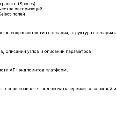
транств (Spaces)
честве авторизаций
elect-полей
ктно сохраняются тип сценария, структура сценария 
в, описаний узлов и описаний параметров
части API-эндпоинтов платформы
а теперь позволяет подключать сервисы со сложной 