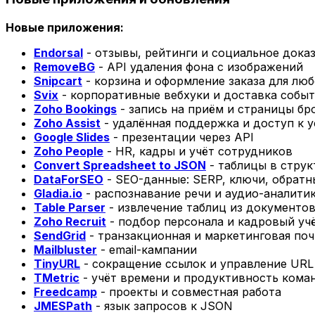
Новые приложения:
Endorsal
- отзывы, рейтинги и социальное дока
RemoveBG
- API удаления фона с изображений
Snipcart
- корзина и оформление заказа для люб
Svix
- корпоративные вебхуки и доставка собы
Zoho Bookings
- запись на приём и страницы б
Zoho Assist
- удалённая поддержка и доступ к 
Google Slides
- презентации через API
Zoho People
- HR, кадры и учёт сотрудников
Convert Spreadsheet to JSON
- таблицы в стру
DataForSEO
- SEO-данные: SERP, ключи, обратн
Gladia.io
- распознавание речи и аудио-аналити
Table Parser
- извлечение таблиц из документов
Zoho Recruit
- подбор персонала и кадровый уч
SendGrid
- транзакционная и маркетинговая поч
Mailbluster
- email-кампании
TinyURL
- сокращение ссылок и управление URL
TMetric
- учёт времени и продуктивность кома
Freedcamp
- проекты и совместная работа
JMESPath
- язык запросов к JSON