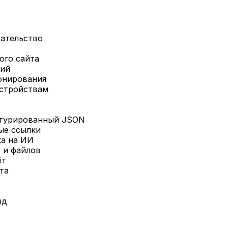
зательство
ого сайта
тий
ронирования
устройствам
ктурированный JSON
ые ссылки
ка на ИИ
 и файлов
ёт
та
нд