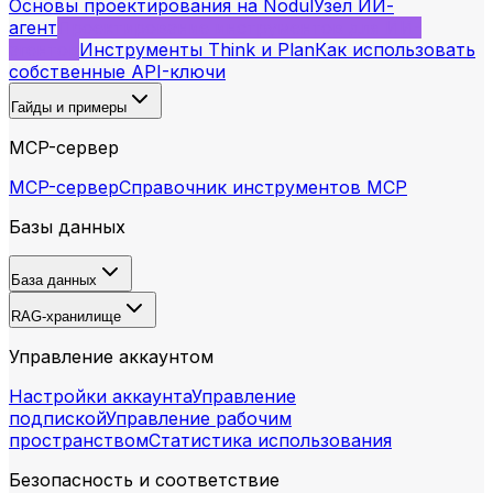
Основы проектирования на Nodul
Узел ИИ-
агент
Проектирование инструментов для ИИ-
агентов
Инструменты Think и Plan
Как использовать
собственные API-ключи
Гайды и примеры
MCP-сервер
MCP-сервер
Справочник инструментов MCP
Базы данных
База данных
RAG-хранилище
Управление аккаунтом
Настройки аккаунта
Управление
подпиской
Управление рабочим
пространством
Статистика использования
Безопасность и соответствие