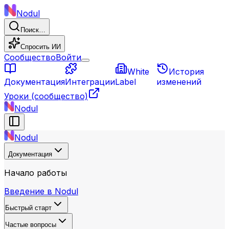
Nodul
Поиск…
Спросить ИИ
Сообщество
Войти
White
История
Документация
Интеграции
Label
изменений
Уроки
(сообщество)
Nodul
Nodul
Документация
Начало работы
Введение в Nodul
Быстрый старт
Частые вопросы