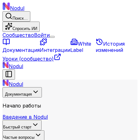
Nodul
Поиск…
Спросить ИИ
Сообщество
Войти
White
История
Документация
Интеграции
Label
изменений
Уроки
(сообщество)
Nodul
Nodul
Документация
Начало работы
Введение в Nodul
Быстрый старт
Частые вопросы