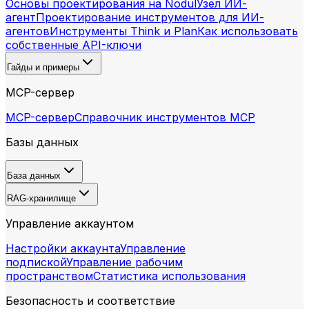
Основы проектирования на Nodul
Узел ИИ-
агент
Проектирование инструментов для ИИ-
агентов
Инструменты Think и Plan
Как использовать
собственные API-ключи
Гайды и примеры
MCP-сервер
MCP-сервер
Справочник инструментов MCP
Базы данных
База данных
RAG-хранилище
Управление аккаунтом
Настройки аккаунта
Управление
подпиской
Управление рабочим
пространством
Статистика использования
Безопасность и соответствие