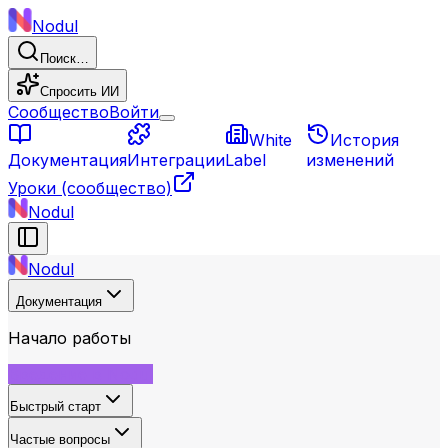
Nodul
Поиск…
Спросить ИИ
Сообщество
Войти
White
История
Документация
Интеграции
Label
изменений
Уроки
(сообщество)
Nodul
Nodul
Документация
Начало работы
Введение в Nodul
Быстрый старт
Частые вопросы