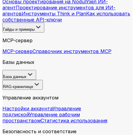
Основы проектирования на Nodul
Узел ИИ-
агент
Проектирование инструментов для ИИ-
агентов
Инструменты Think и Plan
Как использовать
собственные API-ключи
Гайды и примеры
MCP-сервер
MCP-сервер
Справочник инструментов MCP
Базы данных
База данных
RAG-хранилище
Управление аккаунтом
Настройки аккаунта
Управление
подпиской
Управление рабочим
пространством
Статистика использования
Безопасность и соответствие