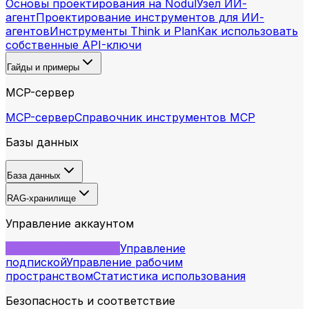
Основы проектирования на Nodul
Узел ИИ-
агент
Проектирование инструментов для ИИ-
агентов
Инструменты Think и Plan
Как использовать
собственные API-ключи
Гайды и примеры
MCP-сервер
MCP-сервер
Справочник инструментов MCP
Базы данных
База данных
RAG-хранилище
Управление аккаунтом
Настройки аккаунта
Управление
подпиской
Управление рабочим
пространством
Статистика использования
Безопасность и соответствие