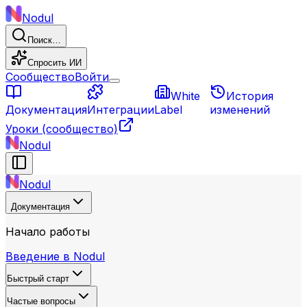
Nodul
Поиск…
Спросить ИИ
Сообщество
Войти
White
История
Документация
Интеграции
Label
изменений
Уроки
(сообщество)
Nodul
Nodul
Документация
Начало работы
Введение в Nodul
Быстрый старт
Частые вопросы