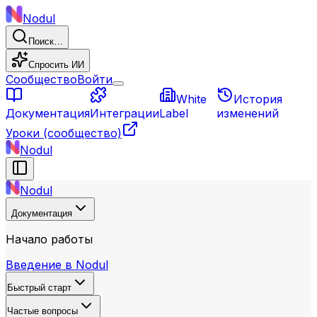
Nodul
Поиск…
Спросить ИИ
Сообщество
Войти
White
История
Документация
Интеграции
Label
изменений
Уроки
(сообщество)
Nodul
Nodul
Документация
Начало работы
Введение в Nodul
Быстрый старт
Частые вопросы