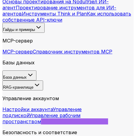
Основы проектирования на Nodul
Узел ИИ-
агент
Проектирование инструментов для ИИ-
агентов
Инструменты Think и Plan
Как использовать
собственные API-ключи
Гайды и примеры
MCP-сервер
MCP-сервер
Справочник инструментов MCP
Базы данных
База данных
RAG-хранилище
Управление аккаунтом
Настройки аккаунта
Управление
подпиской
Управление рабочим
пространством
Статистика использования
Безопасность и соответствие