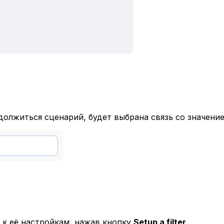
должиться сценарий, будет выбрана связь со значен
 к её настройкам, нажав кнопку
Setup a filter
.