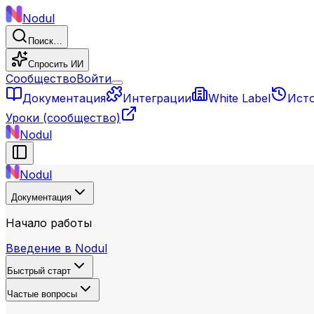
Nodul
Поиск…
Спросить ИИ
Сообщество
Войти
Документация
Интеграции
White Label
Ист
Уроки
(сообщество)
Nodul
Nodul
Документация
Начало работы
Введение в Nodul
Быстрый старт
Частые вопросы