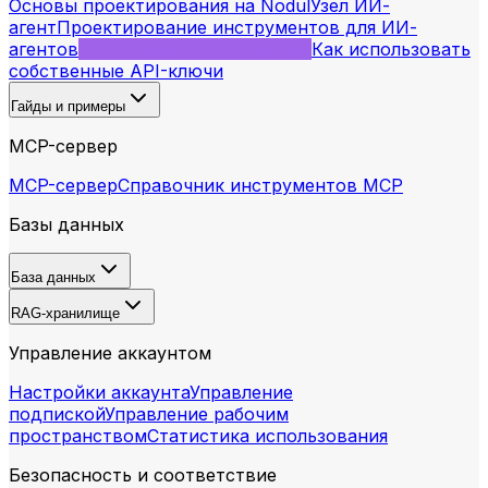
Основы проектирования на Nodul
Узел ИИ-
агент
Проектирование инструментов для ИИ-
агентов
Инструменты Think и Plan
Как использовать
собственные API-ключи
Гайды и примеры
MCP-сервер
MCP-сервер
Справочник инструментов MCP
Базы данных
База данных
RAG-хранилище
Управление аккаунтом
Настройки аккаунта
Управление
подпиской
Управление рабочим
пространством
Статистика использования
Безопасность и соответствие