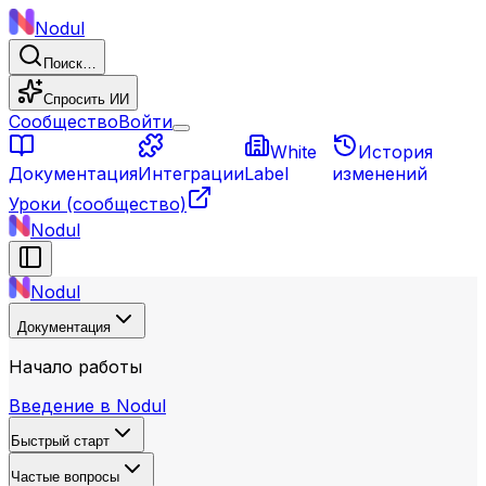
Nodul
Поиск…
Спросить ИИ
Сообщество
Войти
White
История
Документация
Интеграции
Label
изменений
Уроки
(сообщество)
Nodul
Nodul
Документация
Начало работы
Введение в Nodul
Быстрый старт
Частые вопросы