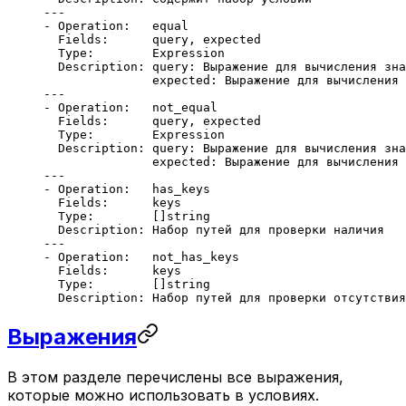
---
- Operation:   equal
  Fields:      query, expected
  Type:        Expression
  Description: query: Выражение для вычисления зна
               expected: Выражение для вычисления 
---
- Operation:   not_equal
  Fields:      query, expected
  Type:        Expression
  Description: query: Выражение для вычисления зна
               expected: Выражение для вычисления 
---
- Operation:   has_keys
  Fields:      keys
  Type:        []string
  Description: Набор путей для проверки наличия
---
- Operation:   not_has_keys
  Fields:      keys
  Type:        []string
  Description: Набор путей для проверки отсутствия
Выражения
В этом разделе перечислены все выражения,
которые можно использовать в условиях.