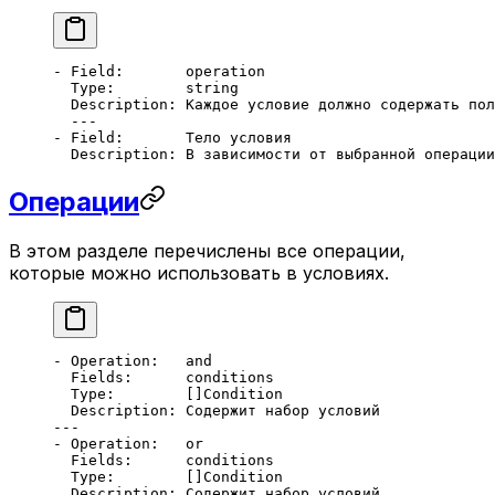
- Field:       operation
  Type:        string
  Description: Каждое условие должно содержать пол
  ---
- Field:       Тело условия
  Description: В зависимости от выбранной операции
Операции
В этом разделе перечислены все операции,
которые можно использовать в условиях.
- Operation:   and 
  Fields:      conditions
  Type:        []Condition 
  Description: Содержит набор условий
---
- Operation:   or
  Fields:      conditions
  Type:        []Condition
  Description: Содержит набор условий