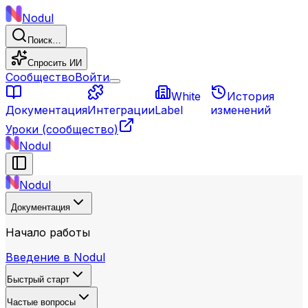
Nodul
Поиск…
Спросить ИИ
Сообщество
Войти
White
История
Документация
Интеграции
Label
изменений
Уроки
(сообщество)
Nodul
Nodul
Документация
Начало работы
Введение в Nodul
Быстрый старт
Частые вопросы