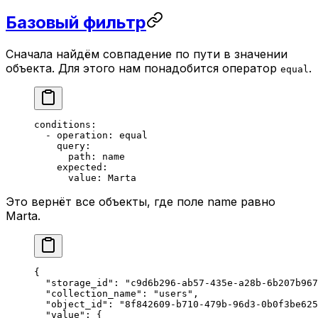
Базовый фильтр
Сначала найдём совпадение по пути в значении
объекта. Для этого нам понадобится оператор
.
equal
conditions
:
  - 
operation
: 
equal
    query
:
      path
: 
name
    expected
:
      value
: 
Marta
Это вернёт все объекты, где поле name равно
Marta.
{
  "storage_id"
: 
"c9d6b296-ab57-435e-a28b-6b207b967
  "collection_name"
: 
"users"
,
  "object_id"
: 
"8f842609-b710-479b-96d3-0b0f3be625
  "value"
: {