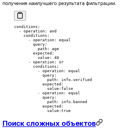
получения наилучшего результата фильтрации.
conditions
:
  - 
operation
: 
and
    conditions
:
      - 
operation
: 
equal
        query
:
          path
: 
age
        expected
:
          value
: 
40
      - 
operation
: 
or
        conditions
:
          - 
operation
: 
equal
            query
:
              path
: 
info.verified
            expected
:
              value:false
          - 
operation
: 
equal
            query
:
              path
: 
info.banned
            expected
:
              value:true
Поиск сложных объектов