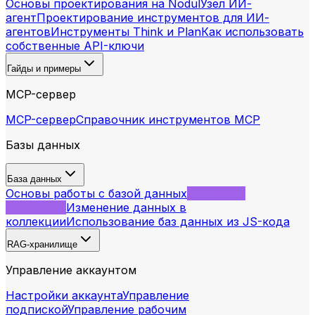
Основы проектирования на Nodul
Узел ИИ-
агент
Проектирование инструментов для ИИ-
агентов
Инструменты Think и Plan
Как использовать
собственные API-ключи
Гайды и примеры
MCP-сервер
MCP-сервер
Справочник инструментов MCP
Базы данных
База данных
Основы работы с базой данных
Запросы к
коллекции
Изменение данных в
коллекции
Использование баз данных из JS-кода
RAG-хранилище
Управление аккаунтом
Настройки аккаунта
Управление
подпиской
Управление рабочим