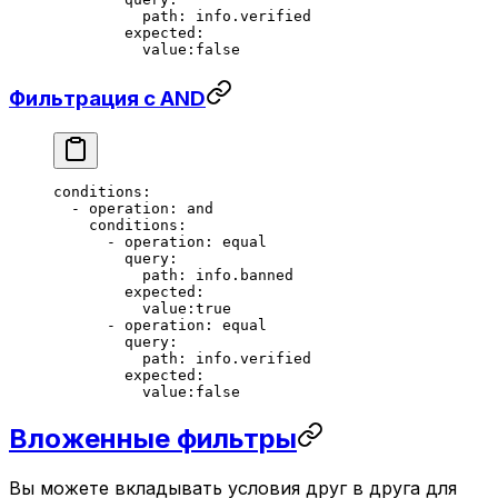
          path
: 
info.verified
        expected
:
          value:false
Фильтрация с AND
conditions
:
  - 
operation
: 
and
    conditions
:
      - 
operation
: 
equal
        query
:
          path
: 
info.banned
        expected
:
          value:true
      - 
operation
: 
equal
        query
:
          path
: 
info.verified
        expected
:
          value:false
Вложенные фильтры
Вы можете вкладывать условия друг в друга для