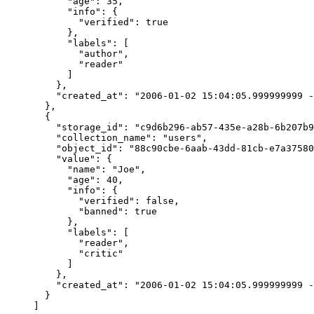
      "age"
: 
35
,
      "info"
: {
        "verified"
: 
true
      },
      "labels"
: [
        "author"
,
        "reader"
      ]
    },
    "created_at"
: 
"2006-01-02 15:04:05.999999999 -
  },
  {
    "storage_id"
: 
"c9d6b296-ab57-435e-a28b-6b207b9
    "collection_name"
: 
"users"
,
    "object_id"
: 
"88c90cbe-6aab-43dd-81cb-e7a37580
    "value"
: {
      "name"
: 
"Joe"
,
      "age"
: 
40
,
      "info"
: {
        "verified"
: 
false
,
        "banned"
: 
true
      },
      "labels"
: [
        "reader"
,
        "critic"
      ]
    },
    "created_at"
: 
"2006-01-02 15:04:05.999999999 -
  }
]