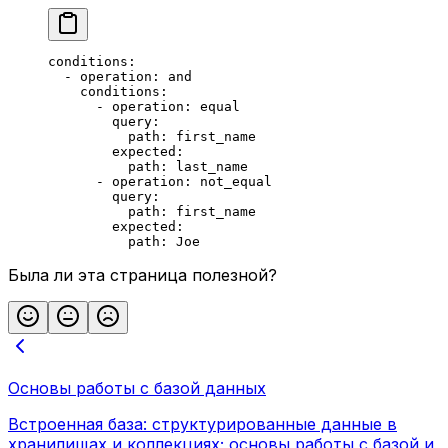
conditions
:
  - 
operation
: 
and
    conditions
:
      - 
operation
: 
equal
        query
:
          path
: 
first_name
        expected
:
          path
: 
last_name
      - 
operation
: 
not_equal
        query
:
          path
: 
first_name
        expected
:
          path
: 
Joe
Была ли эта страница полезной?
Основы работы с базой данных
Встроенная база: структурированные данные в
хранилищах и коллекциях; основы работы с базой и