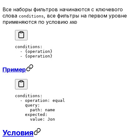
Все наборы фильтров начинаются с ключевого
слова
, все фильтры на первом уровне
conditions
применяются по условию
AND
conditions
:
  - {
operation
}
  - {
operation
}
Пример
conditions
:
  - 
operation
: 
equal
    query
:
      path
: 
name
    expected
:
      value
: 
Jon
Условия