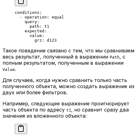
conditions
:
  - 
operation
: 
equal
    query
:
      path
: 
t1
    expected
:
      value
: 
        grz
: 
d123
Такое поведение связано с тем, что мы сравниваем
весь результат, полученный в выражении
, с
Path
полным результатом, полученным в выражении
.
Value
Для случаев, когда нужно сравнить только часть
полученного объекта, можно создать выражение из
двух или более фильтров.
Например, следующее выражение проигнорирует
часть объекта по адресу
, но сравнит сразу два
t1
значения из вложенного объекта: