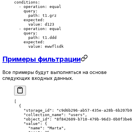
conditions
:
  - 
operation
: 
equal
    query
:
      path
: 
t1.grz
    expected
:
      value
: 
d123
  - 
operation
: 
equal
    query
:
      path
: 
t1.ddd
    expected
:
      value
: 
ewwflsdk
Примеры фильтрации
Все примеры будут выполняться на основе
следующих входных данных.
[
  {
    "storage_id"
: 
"c9d6b296-ab57-435e-a28b-6b207b9
    "collection_name"
: 
"users"
,
    "object_id"
: 
"8f842609-b710-479b-96d3-0b0f3be6
    "value"
: {
      "name"
: 
"Marta"
,