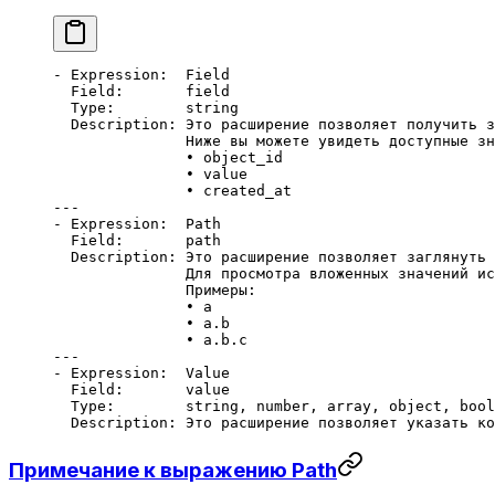
- Expression:  Field
  Field:       field
  Type:        string
  Description: Это расширение позволяет получить з
               Ниже вы можете увидеть доступные зн
               • object_id
               • value
               • created_at
---
- Expression:  Path
  Field:       path
  Description: Это расширение позволяет заглянуть 
               Для просмотра вложенных значений ис
               Примеры:
               • a
               • a.b
               • a.b.c
---
- Expression:  Value
  Field:       value
  Type:        string, number, array, object, bool
  Description: Это расширение позволяет указать ко
Примечание к выражению Path