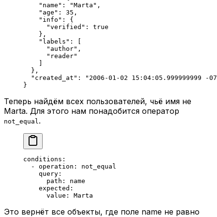
    "name"
: 
"Marta"
,
    "age"
: 
35
,
    "info"
: {
      "verified"
: 
true
    },
    "labels"
: [
      "author"
,
      "reader"
    ]
  },
  "created_at"
: 
"2006-01-02 15:04:05.999999999 -07
}
Теперь найдём всех пользователей, чьё имя не
Marta. Для этого нам понадобится оператор
.
not_equal
conditions
:
  - 
operation
: 
not_equal
    query
:
      path
: 
name
    expected
:
      value
: 
Marta
Это вернёт все объекты, где поле name не равно