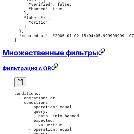
      "verified"
: 
false
,
      "banned"
: 
true
    },
    "labels"
: [
      "critic"
    ]
  },
  "created_at"
: 
"2006-01-02 15:04:05.999999999 -07
}
Множественные фильтры
Фильтрация с OR
conditions
:
  - 
operation
: 
or
    conditions
:
      - 
operation
: 
equal
        query
:
          path
: 
info.banned
        expected
:
          value:true
      - 
operation
: 
equal
        query
: