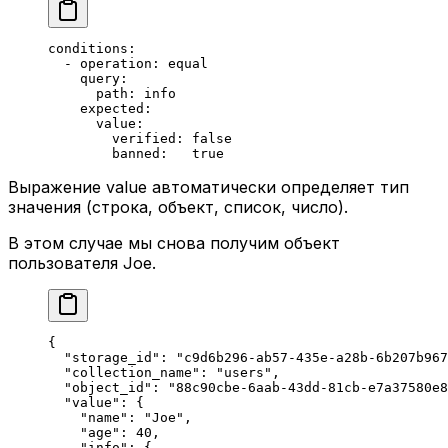
conditions
:
  - 
operation
: 
equal
    query
:
      path
: 
info
    expected
:
      value
:
        verified
: 
false
        banned
:   
true
Выражение value автоматически определяет тип
значения (строка, объект, список, число).
В этом случае мы снова получим объект
пользователя Joe.
{
  "storage_id"
: 
"c9d6b296-ab57-435e-a28b-6b207b967
  "collection_name"
: 
"users"
,
  "object_id"
: 
"88c90cbe-6aab-43dd-81cb-e7a37580e8
  "value"
: {
    "name"
: 
"Joe"
,
    "age"
: 
40
,
    "info"
: {