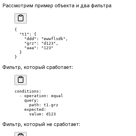
Рассмотрим пример объекта и два фильтра
{
  "t1"
: {
    "ddd"
: 
"ewwflsdk"
,
    "grz"
: 
"d123"
,
    "aaa"
: 
"123"
  }
}
Фильтр, который сработает:
conditions
:
  - 
operation
: 
equal
    query
:
      path
: 
t1.grz
    expected
:
      value
: 
d123
Фильтр, который не сработает: