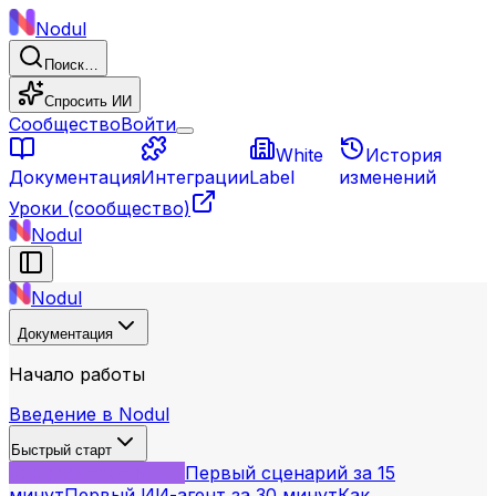
Nodul
Поиск…
Спросить ИИ
Сообщество
Войти
White
История
Документация
Интеграции
Label
изменений
Уроки
(сообщество)
Nodul
Nodul
Документация
Начало работы
Введение в Nodul
Быстрый старт
Как работает Nodul
Первый сценарий за 15
минут
Первый ИИ-агент за 30 минут
Как